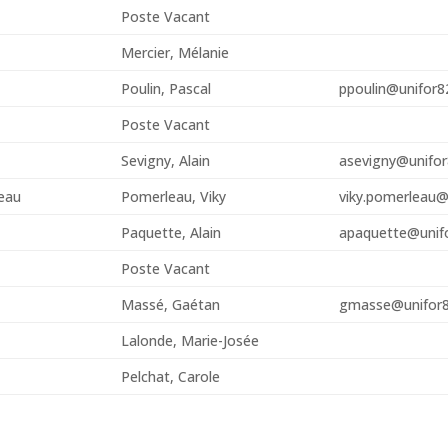
Poste Vacant
Mercier, Mélanie
Poulin, Pascal
ppoulin@unifor8
Poste Vacant
Sevigny, Alain
asevigny@unifor
eau
Pomerleau, Viky
viky.pomerleau@
Paquette, Alain
apaquette@unif
Poste Vacant
Massé, Gaétan
gmasse@unifor8
Lalonde, Marie-Josée
Pelchat, Carole