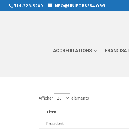
514-326-8200
INFO@UNIFOR8284.ORG
ACCRÉDITATIONS
FRANCISA
Afficher
éléments
Titre
Président