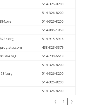
514-326-8200
514-326-8200
284.org
514-326-8200
514-806-1869
8284.org
514-915-5916
progistix.com
438-823-3379
or8284.org
514-730-6619
514-326-8200
284.org
514-326-8200
514-326-8200
514-326-8200
❮
1
❯