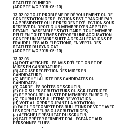
STATUTS D’UNIFOR.
(ADOPTÉ A/G 2015-05-20)
13.02.02 TOUT PROBLÈME DE DÉROULEMENT OU DE
CONTESTATION DES ÉLECTIONS EST TRANCHÉ PAR
LA PRÉSIDENTE OU LE PRÉSIDENT D’ÉLECTION SOUS
RÉSERVE DU DROIT D’UN MEMBRE D’EN APPELER
DEVANT L’ASSEMBLÉE STATUTAIRE. TOUT MEMBRE
PEUT EN TOUT TEMPS DÉPOSER UNE ACCUSATION
CONTRE UN MEMBRE SUITE À DES ALLÉGATIONS DE
FRAUDE LIÉES AUX ÉLECTIONS, EN VERTU DES
STATUTS DU SYNDICAT.
(ADOPTÉ A/G 2015-05-20)
13.02.03
(A) DOIT AFFICHER LES AVIS D’ÉLECTION ET DE
MISES EN CANDIDATURE ;
(B) ACCUSE RÉCEPTION DES MISES EN
CANDIDATURE;
(C) AFFICHE LA LISTE DES CANDIDATES OU
CANDIDATS;
(D) GARDE LES BOÎTES DE SCRUTIN;
(E) CHOISI LES SCRUTATEURS OU SCRUTATRICES;
(F) SE PROCURE LA LISTE DE MEMBRES EN RÈGLE;
(G) FOURNI LES BULLETINS DE VOTATION;
(H) VOIT À L’ORDRE DURANT LA VOTATION;
(I) FAIT LE DÉCOMPTE DES BULLETINS DE VOTE AVEC
LES SCRUTATEURS OU SCRUTATRICES;
(J) AFFICHE LE RÉSULTAT DU SCRUTIN;
(K) FAIT PRÊTER SERMENT D’ALLÉGEANCE AUX
PERSONNES ÉLUES.